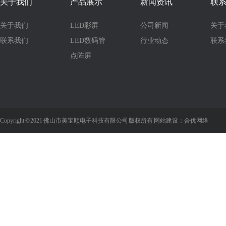
关于我们
产品展示
新闻资讯
联
关于我们
LED彩屏
公司新闻
关于
联系我们
LED数码管
行业动态
联系
点阵屏
Copyright © 2021 佛山市美宝顺电子科技有限公司 版权所有
网站建设
：
合优网络