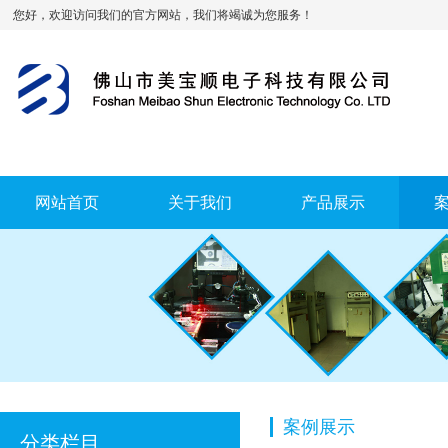
您好，欢迎访问我们的官方网站，我们将竭诚为您服务！
网站首页
关于我们
产品展示
案例展示
分类栏目